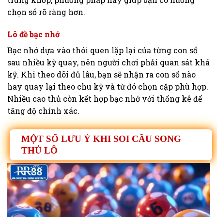
chọn số rõ ràng hơn.
Lô đề bạc nhớ
Bạc nhớ dựa vào thói quen lặp lại của từng con số
sau nhiều kỳ quay, nên người chơi phải quan sát khá
kỹ. Khi theo dõi đủ lâu, bạn sẽ nhận ra con số nào
hay quay lại theo chu kỳ và từ đó chọn cặp phù hợp.
Nhiều cao thủ còn kết hợp bạc nhớ với thống kê để
tăng độ chính xác.
MỘT SỐ LƯU Ý KHI SOI CẦU SONG
THỦ LÔ