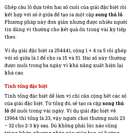
Ghép cầu lô dựa trên hai số cuối của giải đặc biệt rồi
kết hợp với số ở giữa để tạo ra một cặp
song thủ lô
.
Phương pháp này đơn giản nhưng được nhiều người
tin dùng vì thường cho kết quả ổn trong vài kỳ tiếp
theo.
Ví dụ giải đặc biệt ra 254441, cộng 1 + 4 ra 5 rồi ghép
với số giữa là 1 để cho ra 15 và 51. Hai số này thường
được nuôi trong ba ngày vì khả năng xuất hiện lại
khá cao.
Tính tổng đặc biệt
Tính tổng đặc biệt dễ làm vì chỉ cần cộng hết các số
của giải đặc biệt. Từ tổng đó, sẽ tạo ra cặp
song thủ
lô
để nuôi trong vài ngày. Ví dụ giải đặc biệt về
13964 thì tổng là 23, vậy người chơi thường nuôi 23
– 32 cho 2-3 kỳ sau. Dù không phải lúc nào cũng
trùng khớp, phương pháp này giúp bạn có hướng