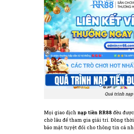
Quá trình nạp
Mọi giao dịch
nạp tiền RR88
đều được
chờ lâu để tham gia giải trí. Đồng th
bảo mật tuyệt đối cho thông tin cá nh