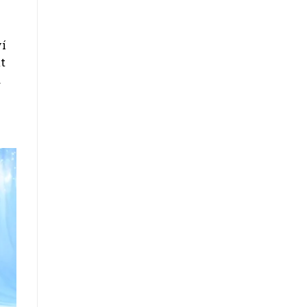
ví
ạt
á