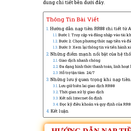
dung chi tiết bên dưới đây.
Thông Tin Bài Viết
Hướng dẫn nạp tiền RR88 chi tiết từ 
Bước 1: Truy cập và đăng nhập vào tài 
Bước 2: Chọn phương thức nạp tiền và đi
Bước 3: Xem lại thông tin và tiến hành x
Những điểm mạnh nổi bật của hệ thố
Giao dịch nhanh chóng
Đa dạng hình thức thanh toán, linh hoạt
Hỗ trợ tận tâm 24/7
Những lưu ý quan trọng khi nạp tiền 
Lưu giữ biên lai giao dịch RR88
Thời gian xử lý giao dịch
Kết nối Internet ổn định
Đọc kỹ điều khoản và quy định của RR
Kết luận
HƯỚNG DẪN NẠP TIỀN