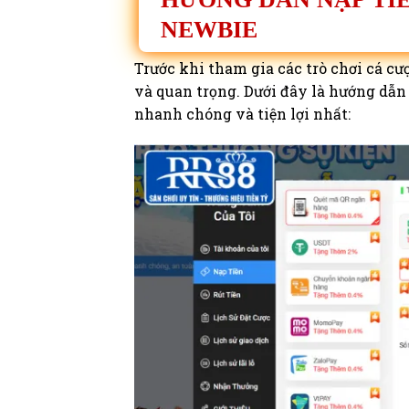
NEWBIE
Trước khi tham gia các trò chơi cá cượ
và quan trọng. Dưới đây là hướng dẫn 
nhanh chóng và tiện lợi nhất: