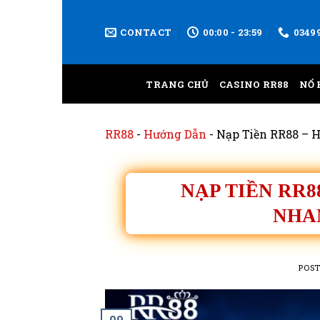
Skip
to
CONTACT
00:00 - 23:59
0349
content
TRANG CHỦ
CASINO RR88
NỔ 
RR88
-
Hướng Dẫn
-
Nạp Tiền RR88 – H
NẠP TIỀN RR8
NHA
POS
09