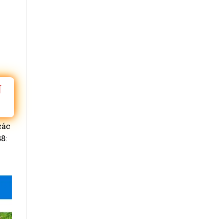
N
các
8: