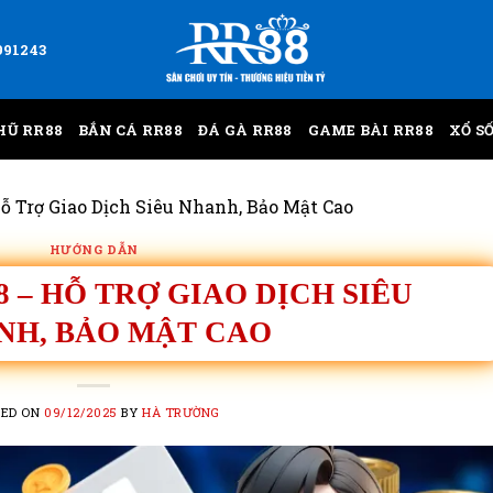
991243
HŨ RR88
BẮN CÁ RR88
ĐÁ GÀ RR88
GAME BÀI RR88
XỔ S
ỗ Trợ Giao Dịch Siêu Nhanh, Bảo Mật Cao
HƯỚNG DẪN
8 – HỖ TRỢ GIAO DỊCH SIÊU
NH, BẢO MẬT CAO
TED ON
09/12/2025
BY
HÀ TRƯỜNG