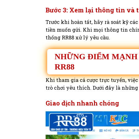
Bước 3: Xem lại thông tin và 
Trước khi hoàn tất, hãy rà soát kỹ cá
tiền muốn gửi. Khi mọi thông tin chí
thống RR88 xử lý yêu cầu.
NHỮNG ĐIỂM MẠNH 
RR88
Khi tham gia cá cược trực tuyến, việc
trò chơi yêu thích. Dưới đây là những
Giao dịch nhanh chóng