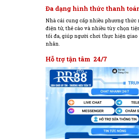
Đa dạng hình thức thanh toán
Nhà cái cung cấp nhiều phương thức 
điện tử, thẻ cào và nhiều tùy chọn ti
tối đa, giúp người chơi thực hiện gia
nhân.
Hỗ trợ tận tâm 24/7