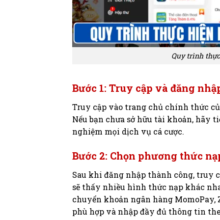
Quy trình thự
Bước 1: Truy cập và đăng nhậ
Truy cập vào trang chủ chính thức c
Nếu bạn chưa sở hữu tài khoản, hãy t
nghiệm mọi dịch vụ cá cược.
Bước 2: Chọn phương thức nạp
Sau khi đăng nhập thành công, truy cậ
sẽ thấy nhiều hình thức nạp khác nh
chuyển khoản ngân hàng MomoPay, Za
phù hợp và nhập đầy đủ thông tin the