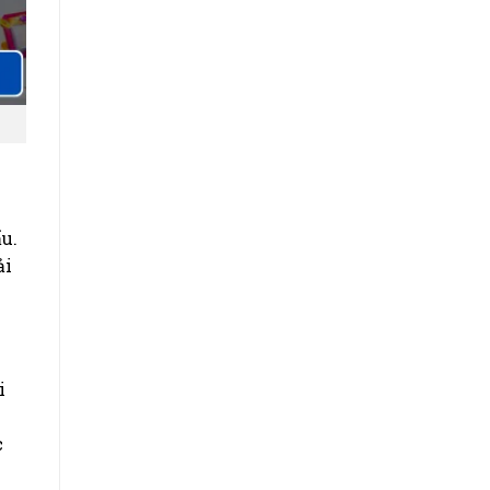
u.
ải
i
c