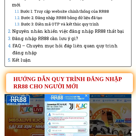
mới
Bước 1: Truy cập website chính thống của RR88
Bước 2: Đăng nhập RR88 bằng dữ liệu đã tạo
Bước 3: Điền mã OTP và kết thúc quy trình
Nguyên nhân khiến việc đăng nhập RR88 thất bại
Đăng nhập RR88 cần lưu ý gì?
FAQ – Chuyên mục hỏi đáp liên quan quy trình
đăng nhập
Kết luận
HƯỚNG DẪN QUY TRÌNH ĐĂNG NHẬP
RR88 CHO NGƯỜI MỚI