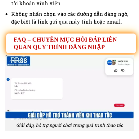
tài khoản vĩnh viễn.
Không nhấn chọn vào các đường dẫn đáng ngờ,
đặc biệt là link gửi qua máy tính hoặc email.
FAQ – CHUYÊN MỤC HỎI ĐÁP LIÊN
QUAN QUY TRÌNH ĐĂNG NHẬP
Giải đáp, hỗ trợ người chơi trong quá trình thao tác