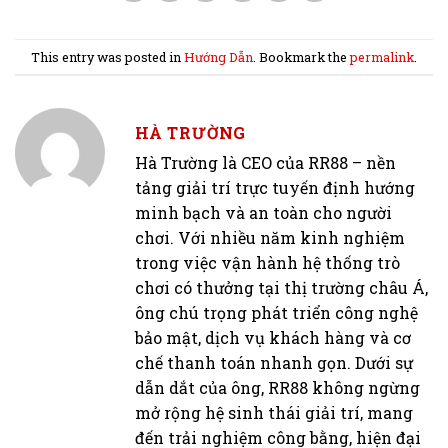
This entry was posted in
Hướng Dẫn
. Bookmark the
permalink
.
HÀ TRƯỜNG
Hà Trường là CEO của RR88 – nền
tảng giải trí trực tuyến định hướng
minh bạch và an toàn cho người
chơi. Với nhiều năm kinh nghiệm
trong việc vận hành hệ thống trò
chơi có thưởng tại thị trường châu Á,
ông chú trọng phát triển công nghệ
bảo mật, dịch vụ khách hàng và cơ
chế thanh toán nhanh gọn. Dưới sự
dẫn dắt của ông, RR88 không ngừng
mở rộng hệ sinh thái giải trí, mang
đến trải nghiệm công bằng, hiện đại