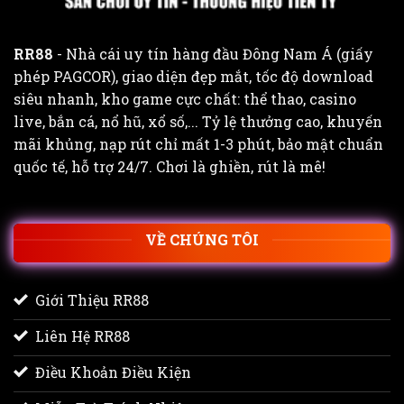
RR88
- Nhà cái uy tín hàng đầu Đông Nam Á (giấy
phép PAGCOR), giao diện đẹp mắt, tốc độ download
siêu nhanh, kho game cực chất: thể thao, casino
live, bắn cá, nổ hũ, xổ số,... Tỷ lệ thưởng cao, khuyến
mãi khủng, nạp rút chỉ mất 1-3 phút, bảo mật chuẩn
quốc tế, hỗ trợ 24/7. Chơi là ghiền, rút là mê!
VỀ CHÚNG TÔI
Giới Thiệu RR88
Liên Hệ RR88
Điều Khoản Điều Kiện