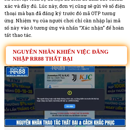
xác và đầy đủ. Lúc này, đơn vị cũng sẽ gửi về số điện
thoại mà bạn đã đăng ký trước đó mã OTP tương
ứng. Nhiệm vụ của người chơi chỉ cần nhập lại mã
số này vào ô tương ứng và nhấn “Xác nhận” để hoàn
tất thao tác.
NGUYÊN NHÂN KHIẾN VIỆC ĐĂNG
NHẬP RR88 THẤT BẠI