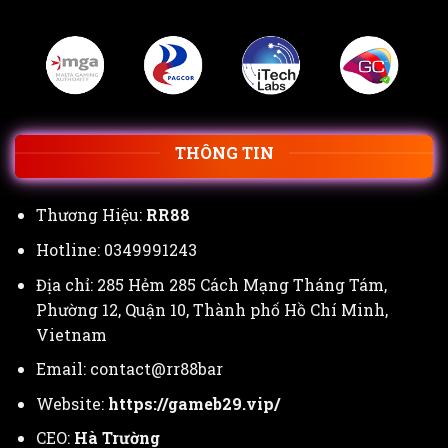
THÔNG TIN
Thương Hiệu:
RR88
Hotline: 0349991243
Địa chỉ: 285 Hẻm 285 Cách Mạng Tháng Tám,
Phường 12, Quận 10, Thành phố Hồ Chí Minh,
Vietnam
Email: contact@rr88bar
Website:
https://gameb29.vip/
CEO:
Hà Trường