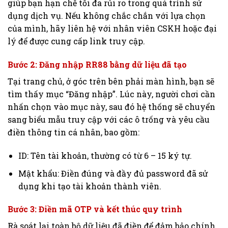
giúp bạn hạn chế tối đa rủi ro trong quá trình sử
dụng dịch vụ. Nếu không chắc chắn với lựa chọn
của mình, hãy liên hệ với nhân viên CSKH hoặc đại
lý để được cung cấp link truy cập.
Bước 2: Đăng nhập RR88 bằng dữ liệu đã tạo
Tại trang chủ, ở góc trên bên phải màn hình, bạn sẽ
tìm thấy mục “Đăng nhập”. Lúc này, người chơi cần
nhấn chọn vào mục này, sau đó hệ thống sẽ chuyển
sang biểu mẫu truy cập với các ô trống và yêu cầu
điền thông tin cá nhân, bao gồm:
ID: Tên tài khoản, thường có từ 6 – 15 ký tự.
Mật khẩu: Điền đúng và đầy đủ password đã sử
dụng khi tạo tài khoản thành viên.
Bước 3: Điền mã OTP và kết thúc quy trình
Rà soát lại toàn bộ dữ liệu đã điền để đảm bảo chính