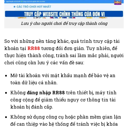
Lưu ý cho người chơi để truy cập thành công
So với những nền tảng khác, quá trình truy cập tài
khoản tại
RR88
tương đối đơn giản. Tuy nhiên, để
thực hiện thành công, tránh sai lầm mắc phải, người
chơi cũng cần lưu ý các vấn đề sau:
Mở tài khoản với mật khẩu mạnh để bảo vệ an
toàn dữ liệu cá nhân.
Không
đăng nhập RR88
trên thiết bị, máy tính
công cộng để giảm thiểu nguy cơ thông tin tài
khoản bị đánh cắp.
Không sử dụng công cụ hoặc phần mềm gian lận
để can thiệp vào hệ thống để tránh việc bị khóa