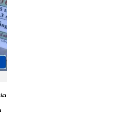
mắn
h