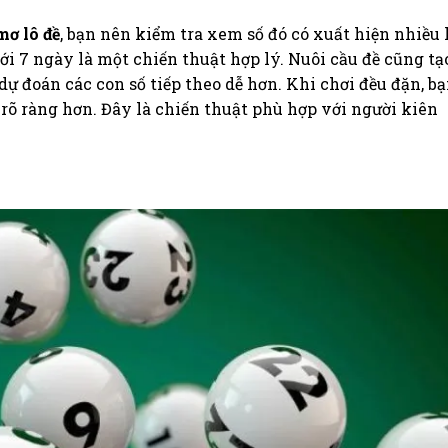
mơ lô đề
, bạn nên kiểm tra xem số đó có xuất hiện nhiều 
tới 7 ngày là một chiến thuật hợp lý.
Nuôi cầu đề cũng tạ
 dự đoán các con số tiếp theo dễ hơn. Khi chơi đều đặn, b
rõ ràng hơn. Đây là chiến thuật phù hợp với người kiên