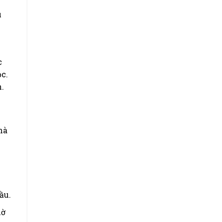
u
c
ọc.
h.
mà
ầu.
hờ