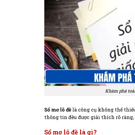
Khám phá toàn
Sổ mơ lô đề
là công cụ không thể thiế
thông tin đều được giải thích rõ ràng
Sổ mơ lô đề là gì?