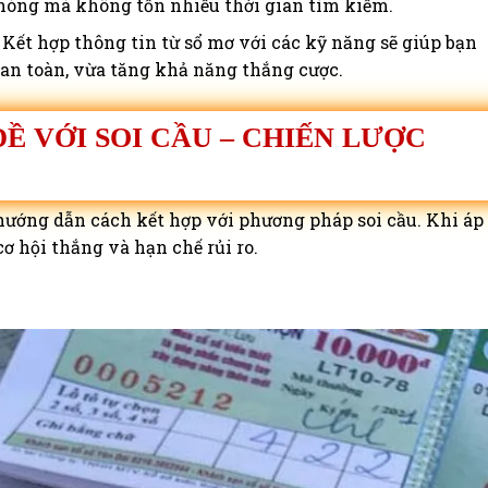
hóng mà không tốn nhiều thời gian tìm kiếm.
 Kết hợp thông tin từ sổ mơ với các kỹ năng sẽ giúp bạn
 an toàn, vừa tăng khả năng thắng cược.
Ề VỚI SOI CẦU – CHIẾN LƯỢC
hướng dẫn cách kết hợp với phương pháp soi cầu. Khi áp
ơ hội thắng và hạn chế rủi ro.