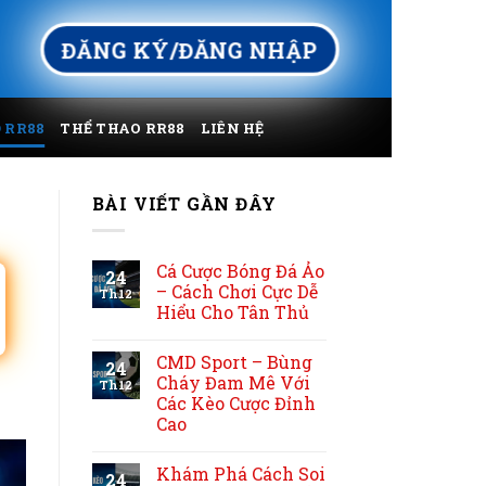
ĐĂNG KÝ/ĐĂNG NHẬP
Ố RR88
THỂ THAO RR88
LIÊN HỆ
BÀI VIẾT GẦN ĐÂY
Cá Cược Bóng Đá Ảo
24
– Cách Chơi Cực Dễ
Th12
Hiểu Cho Tân Thủ
CMD Sport – Bùng
24
Cháy Đam Mê Với
Th12
Các Kèo Cược Đỉnh
Cao
Khám Phá Cách Soi
24