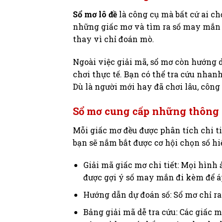
Sổ mơ lô đề
là công cụ mà bất cứ ai ch
những giấc mơ và tìm ra số may mắn l
thay vì chỉ đoán mò.
Ngoài việc giải mã, sổ mơ còn hướng 
chơi thực tế. Bạn có thể tra cứu nhan
Dù là người mới hay đã chơi lâu, công 
Sổ mơ cung cấp những thông 
Mỗi giấc mơ đều được phân tích chi t
bạn sẽ nắm bắt được cơ hội chọn số h
Giải mã giấc mơ chi tiết: Mọi hình
được gợi ý số may mắn đi kèm để á
Hướng dẫn dự đoán số: Sổ mơ chỉ ra
Bảng giải mã dễ tra cứu: Các giấc 