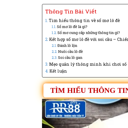
Thông Tin Bài Viết
Tìm hiểu thông tin về sổ mơ lô đề
Sổ mơ lô đề là gì?
Sổ mơ cung cấp những thông tin gì?
Kết hợp sổ mơ lô đề với soi cầu – Chi
Đánh lô lộn
Nuôi cầu lô đề
Soi cầu lô gan
Mẹo quản lý thông minh khi chơi số d
Kết luận
TÌM HIỂU THÔNG TI